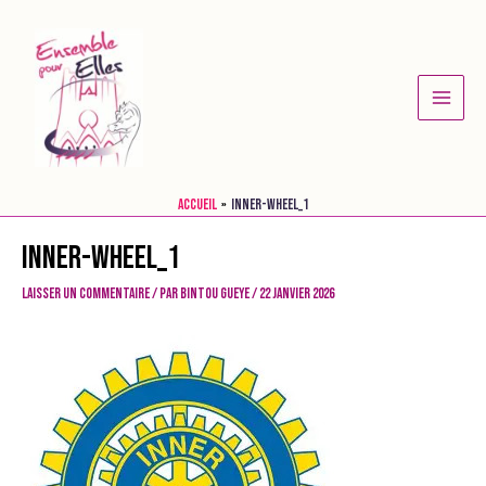
Aller
au
contenu
Main
Menu
Accueil
Inner-Wheel_1
Inner-Wheel_1
Laisser un commentaire
/ Par
Bintou GUEYE
/
22 janvier 2026